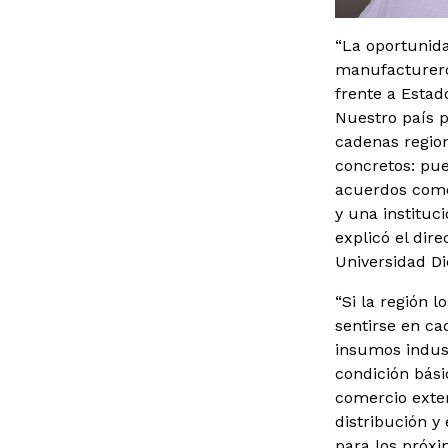
“La oportunida
manufacturero
frente a Estad
Nuestro país p
cadenas region
concretos: pue
acuerdos comer
y una instituc
explicó el dir
Universidad Di
“Si la región 
sentirse en ca
insumos indus
condición bási
comercio exter
distribución y
para los próx