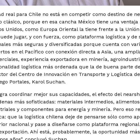
d real para Chile no está en competir como destino de n
 clásico, porque en esa cancha México tiene una ventaja 
os Unidos, como Europa Oriental la tiene frente a la Unió
uede jugar, y con fuerza, como plataforma logística y de 
ales más seguras y diversificadas porque cuenta con vari
rtos en el Pacífico con conexión directa a Asia, una ampli
ciales, experiencia exportadora en minería, agroindustri
ionalidad logística más ordenada que la de buena parte de 
ector del Centro de Innovación en Transporte y Logística de
ego Portales, Karol Suchan.
logra coordinar mejor sus capacidades, el efecto del nears
denas más sofisticadas: materiales intermedios, alimento
triales y componentes para energía y minería. Pero eso r
ca: que la logística chilena deje de pensarse sólo como ap
ior nacional y pase a diseñarse como plataforma regional
 exportación. Ahí está, probablemente, la oportunidad más
imos años”, concluyó Suchan.