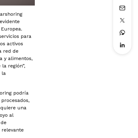
earshoring
evidente
n Europea.
servicios para
os activos
a red de
a y alimentos,
la región”,
 la
horing podría
s procesados,
equiere una
oyo al
 de
 relevante